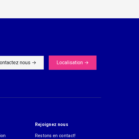
ontactez nous
→
Localisation
→
Rejoignez nous
ion
Restons en contact!