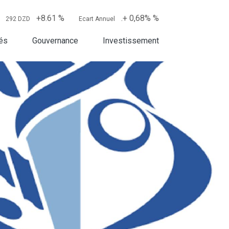
+8.61 %
.+ 0,68% %
292 DZD
Ecart Annuel
tés
Gouvernance
Investissement